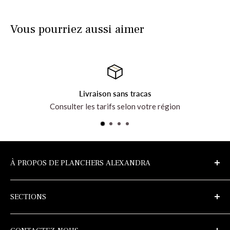
Vous pourriez aussi aimer
s
Votre satisfaction nous tient
tre région
Prenez connaissance de notre poli
À PROPOS DE PLANCHERS ALEXANDRA
Découvrez l’entreprise et tous les produits au
SECTIONS
planchersalexandra.com
Échantillons
Politique de confidentialité