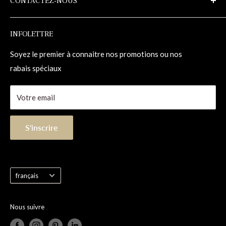
CONTACTEZ-NOUS
Conditions d'utilisation
Entretien
Trousses de réparations
1-855-833-1133
INFOLETTRE
Contact
info@planchersalexandra.com
1255, 98e Rue
Soyez le premier à connaitre nos promotions ou nos
Saint-Georges (Québec) Canada G5Y 8J5
rabais spéciaux
Votre email
S'inscrire
Langue
français
Nous suivre