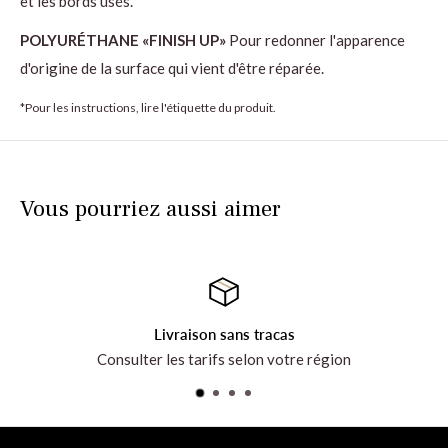
et les bords usés.
POLYURÉTHANE «FINISH UP»
Pour redonner l'apparence
d'origine de la surface qui vient d'être réparée.
*Pour les instructions, lire l'étiquette du produit.
Vous pourriez aussi aimer
vraison sans tracas
Votre sati
les tarifs selon votre région
Prenez connaiss