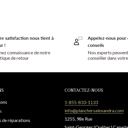
re satisfaction nous tient à
Appelez-nous pour 
r !
conseils
nez connaissance de notre
Nos experts peuvent
itique de retour
conseiller dans votre
NS
CONTACTEZ-NOUS
lons
1-855-833-1133
info@planchersalexandra.com
n
1255, 98e Rue
 de réparations
Saint-Georges (Québec) Canad