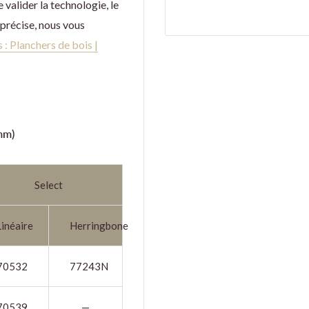
 valider la technologie, le
 précise, nous vous
 : Planchers de bois |
mm)
Select
Linéaire
Herringbone
70532
77243N
70539
—