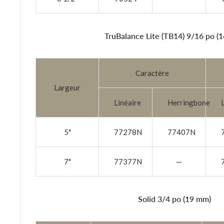
TruBalance Lite (TB14)
9/16 po (
Caractère
Largeur
Linéaire
Herringbone
5"
77278N
77407N
7"
77377N
—
Solid 3/4 po (19 mm)