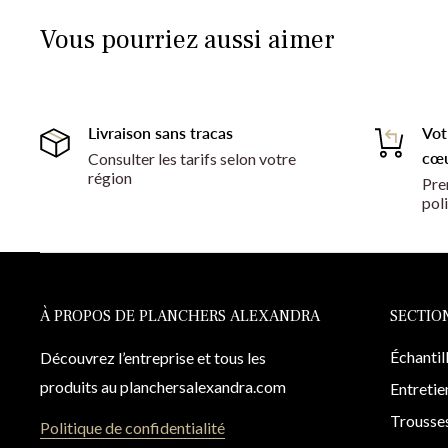
Vous pourriez aussi aimer
Livraison sans tracas
Vot
cœu
Consulter les tarifs selon votre
région
Pre
pol
À PROPOS DE PLANCHERS ALEXANDRA
SECTIO
Échantil
Découvrez l’entreprise et tous les
produits au planchersalexandra.com
Entretie
Trousses
Politique de confidentialité