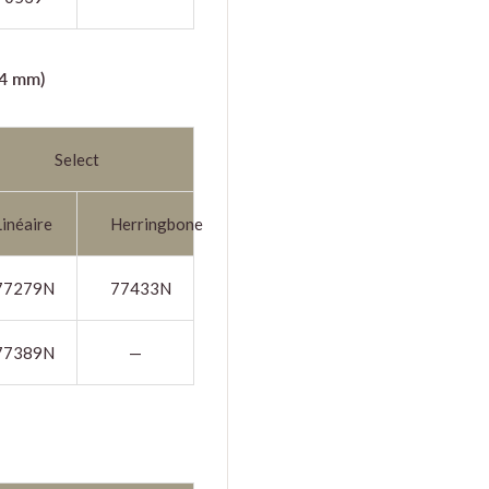
14 mm)
Select
Linéaire
Herringbone
77279N
77433N
77389N
—