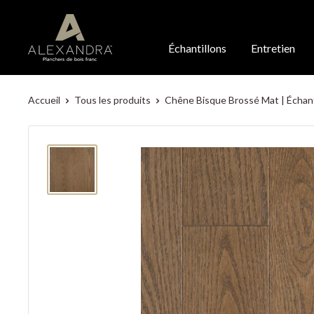
Échantillons
Entretien
Accueil
Tous les produits
Chêne Bisque Brossé Mat | Échant