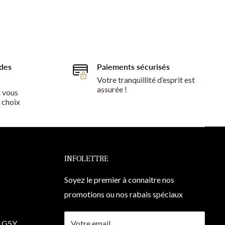
des
Paiements sécurisés
Votre tranquillité d’esprit est
assurée !
 vous
 choix
INFOLETTRE
Soyez le premier à connaitre nos
promotions ou nos rabais spéciaux
a G5Y
Votre email