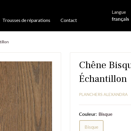
Langue
français
Trousses de réparations
Contact
illon
Chêne Bisqu
Échantillon
PLANCHERS ALEXANDRA
Couleur:
Bisque
Bisque