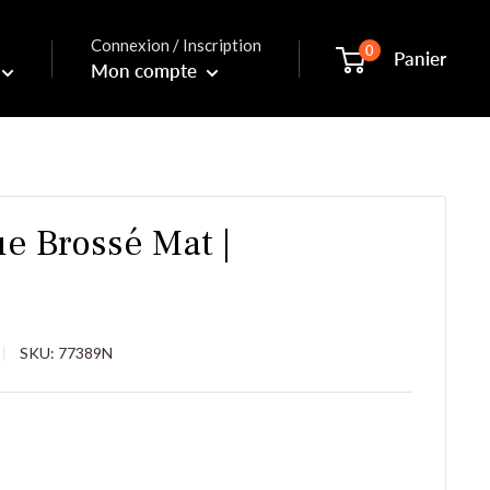
Connexion / Inscription
0
Panier
Mon compte
e Brossé Mat |
SKU:
77389N