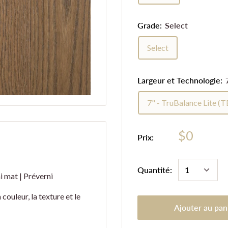
Grade:
Select
Select
Largeur et Technologie:
7" - TruBalance Lite (
$0
Prix:
Quantité:
ni mat | Préverni
uleur, la texture et le
Ajouter au pan