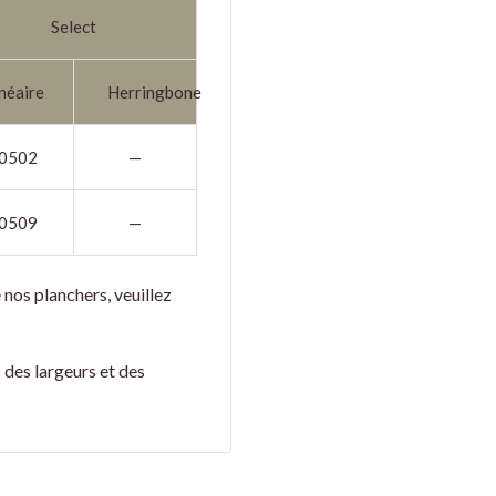
Select
néaire
Herringbone
0502
—
0509
—
 nos planchers, veuillez
 des largeurs et des