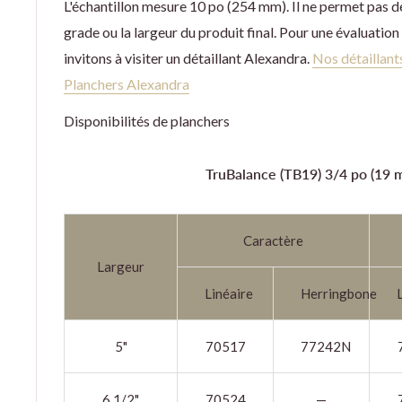
L'échantillon mesure 10 po (254 mm). Il ne permet pas de
grade ou la largeur du produit final. Pour une évaluation
invitons à visiter un détaillant Alexandra.
Nos détaillants
Planchers Alexandra
Disponibilités de planchers
TruBalance (TB19)
3/4 po (19 
Caractère
Largeur
Linéaire
Herringbone
5"
70517
77242N
6 1/2"
70524
—