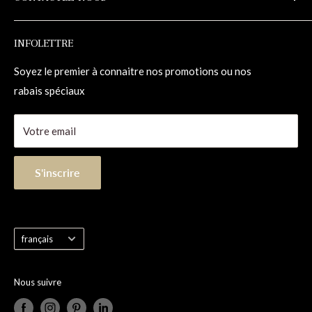
Entretien
Trousses de réparations
1-855-833-1133
INFOLETTRE
Contact
info@planchersalexandra.com
1255, 98e Rue
Soyez le premier à connaitre nos promotions ou nos
Saint-Georges (Québec) Canada G5Y 8J5
rabais spéciaux
Votre email
S'inscrire
Langue
français
Nous suivre