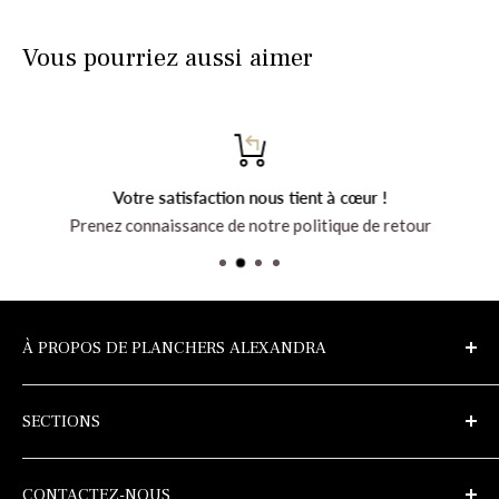
Vous pourriez aussi aimer
Votre satisfaction nous tient à cœur !
Prenez connaissance de notre politique de retour
À PROPOS DE PLANCHERS ALEXANDRA
Découvrez l’entreprise et tous les produits au
SECTIONS
planchersalexandra.com
Échantillons
Politique de confidentialité
CONTACTEZ-NOUS
Conditions d'utilisation